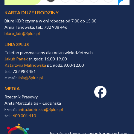
KARTA DUŻEJ RODZINY
Biuro KDR czynne w dni robocze od 7.00 do 15.00
Anna Tanowska, tel.: 732 988 446
biuro_kdr@3plus.pl
LINIA 3PLUS
Telefon przeznaczony dla rodzin wielodzietnych
Jakub Panek
śr. godz. 16.00-19.00
Katarzyna Malinowska
pt. godz. 9.00-12.00
tel.: 732 988 451
e-mail:
linia@3plus.pl
MEDIA
Facebook link
Rzecznik Prasowy
Anita Marczułajtis – Łodzińska
E-mail:
anita.lodzinska@3plus.pl
tel.:
600 004 410
Jesteśmy stowarzyszeni w European Large