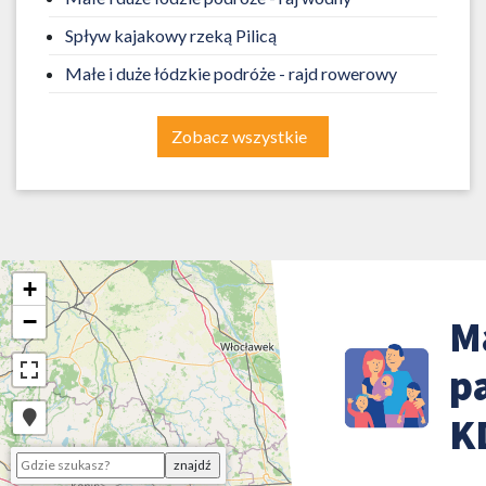
Spływ kajakowy rzeką Pilicą
Małe i duże łódzkie podróże - rajd rowerowy
Zobacz wszystkie
+
−
M
p
K