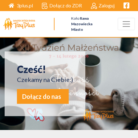
Facebo
Dołącz do ZDR
Zaloguj
3plus.pl
Koło
Rawa
Mazowiecka
Miasto
Cześć!
Czekamy na Ciebie:)
Dołącz do nas