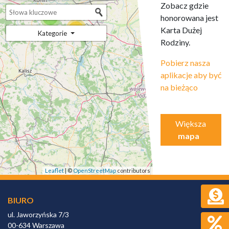
Zobacz gdzie
honorowana jest
5
95
Karta Dużej
Kategorie
Rodziny.
Pobierz nasza
aplikacje aby być
na bieżąco
Większa
mapa
Leaflet
| ©
OpenStreetMap
contributors
BIURO
ul. Jaworzyńska 7/3
00-634 Warszawa