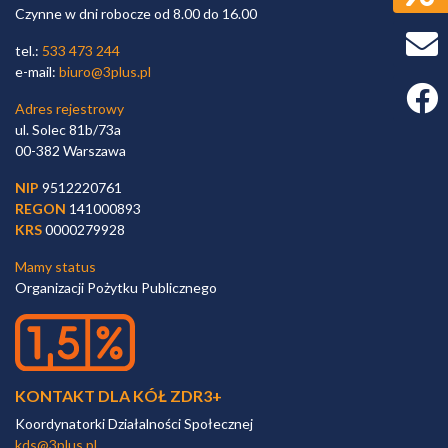
Czynne w dni robocze od 8.00 do 16.00
tel.:
533 473 244
e-mail:
biuro@3plus.pl
Faceb
Adres rejestrowy
ul. Solec 81b/73a
00-382 Warszawa
NIP
9512220761
REGON
141000893
KRS
0000279928
Mamy status
Organizacji Pożytku Publicznego
KONTAKT DLA KÓŁ ZDR3+
Koordynatorki Działalności Społecznej
kds@3plus.pl